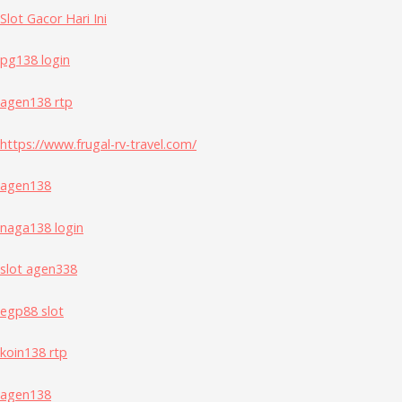
Slot Gacor Hari Ini
pg138 login
agen138 rtp
https://www.frugal-rv-travel.com/
agen138
naga138 login
slot agen338
egp88 slot
koin138 rtp
agen138