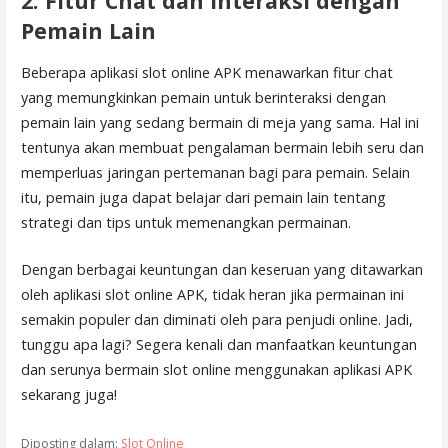
2. Fitur Chat dan Interaksi dengan
Pemain Lain
Beberapa aplikasi slot online APK menawarkan fitur chat
yang memungkinkan pemain untuk berinteraksi dengan
pemain lain yang sedang bermain di meja yang sama. Hal ini
tentunya akan membuat pengalaman bermain lebih seru dan
memperluas jaringan pertemanan bagi para pemain. Selain
itu, pemain juga dapat belajar dari pemain lain tentang
strategi dan tips untuk memenangkan permainan.
Dengan berbagai keuntungan dan keseruan yang ditawarkan
oleh aplikasi slot online APK, tidak heran jika permainan ini
semakin populer dan diminati oleh para penjudi online. Jadi,
tunggu apa lagi? Segera kenali dan manfaatkan keuntungan
dan serunya bermain slot online menggunakan aplikasi APK
sekarang juga!
Diposting dalam:
Slot Online