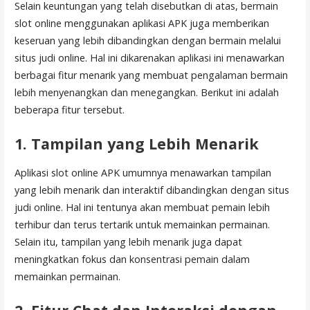
Selain keuntungan yang telah disebutkan di atas, bermain
slot online menggunakan aplikasi APK juga memberikan
keseruan yang lebih dibandingkan dengan bermain melalui
situs judi online. Hal ini dikarenakan aplikasi ini menawarkan
berbagai fitur menarik yang membuat pengalaman bermain
lebih menyenangkan dan menegangkan. Berikut ini adalah
beberapa fitur tersebut.
1. Tampilan yang Lebih Menarik
Aplikasi slot online APK umumnya menawarkan tampilan
yang lebih menarik dan interaktif dibandingkan dengan situs
judi online. Hal ini tentunya akan membuat pemain lebih
terhibur dan terus tertarik untuk memainkan permainan.
Selain itu, tampilan yang lebih menarik juga dapat
meningkatkan fokus dan konsentrasi pemain dalam
memainkan permainan.