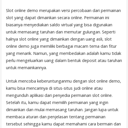
Slot online demo merupakan versi percobaan dari permainan
slot yang dapat dimainkan secara online. Permainan ini
biasanya menyediakan saldo virtual yang bisa digunakan
untuk memasang taruhan dan memutar gulungan. Seperti
halnya slot online yang dimainkan dengan uang asli, slot
online demo juga memiliki berbagai macam tema dan fitur
yang menarik. Namun, yang membedakan adalah kamu tidak
perlu mengeluarkan uang dalam bentuk deposit atau taruhan
untuk memainkannya.
Untuk mencoba keberuntunganmu dengan slot online demo,
kamu bisa mencarinya di situs-situs judi online atau
mengunduh aplikasi dari penyedia permainan slot online.
Setelah itu, kamu dapat memilih permainan yang ingin
dimainkan dan mulai memasang taruhan. Jangan lupa untuk
membaca aturan dan penjelasan tentang permainan
tersebut sehingga kamu dapat memahami cara bermain dan