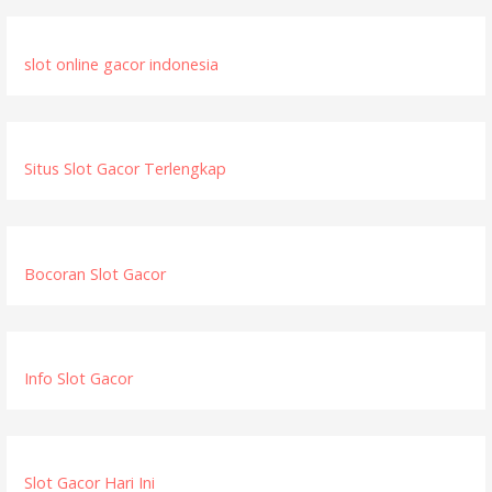
i
p
slot online gacor indonesia
o
s
Situs Slot Gacor Terlengkap
Bocoran Slot Gacor
Info Slot Gacor
Slot Gacor Hari Ini